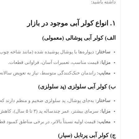
داشته باشید:
۱. انواع کولر آبی موجود در بازار
الف) کولر آبی پوشالی (معمولی)
ساختار:
دیواره‌ها با پوشال پوشیده شده (مانند شاخه چوب س
مزایا:
قیمت مناسب، تعمیرات آسان، فراوانی قطعات.
معایب:
راندمان خنک‌کنندگی متوسط، نیاز به تعویض سالانه پ
ب) کولر آبی سلولزی (پد سلولزی)
ساختار:
به‌جای پوشال، پد سلولزی ضخیم و منظم دارند که راندمان خنک‌ک
مزایا:
سرمای بیشتر، عمر چندساله پد (۳ تا ۵ سال)، کاهش گردوغبار، نیاز کمتر به سرویس.
معایب:
قیمت اولیه نسبتاً بالاتر، در برخی مناطق کمبود ق
ج) کولر آبی پرتابل (سیار)