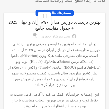
هدف ما ارتقاء سطح امنیت و رضایت شماست.
سیستم های نظارت تصویری
11
بهترین برندهای دوربین مداربسته ایران و جهان 2025
جولای
+ جدول مقایسه جامع
0
مجید میرشاه جعفری
در این مقاله، جامع‌ترین مقایسه و معرفی بهترین برندهای
دوربین مداربسته فعال در بازار ایران در سال ۲۰۲۵ ارائه شده
است. برندهای مطرحی مانند هایک‌ویژن (Hikvision)، داهوا
(Dahua)، بریتن (Briton)، های‌لوک (Hilook)، یونی‌ویو
(Uniview)، ایمو (IMOU)، تیاندی (Tiandy) و اکس‌ای (Xeye) از
نظر کشور سازنده، سال تاسیس، کیفیت محصولات، سهم
بازار، نرم‌افزارهای کاربردی و خدمات پس از فروش مورد
بررسی دقیق قرار گرفته‌اند.
این راهنما به خوانندگان کمک می‌کند با آگاهی کامل نسبت به
نقاط قوت و ضعف هر برند، بهترین انتخاب متناسب با نیاز،
بودجه و سطح انتظارات خود را انجام دهند.