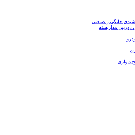
شیدی خانگی و صنعتی
وربین مداربسته
درو
زی
 دیواری