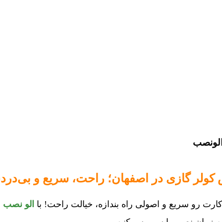
الونصب
لر گازی در اصفهان؛ راحت، سریع و بی‌دردس
رت رو سریع و اصولی راه بندازه، خیالت راحت! با
الو نصب
ف
ترین زمان نصب یا سرویس کنن.