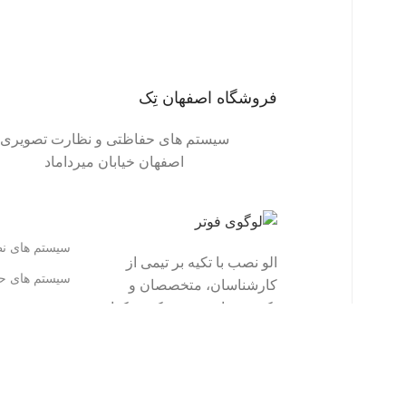
فروشگاه اصفهان تِک
سیستم های حفاظتی و نظارت تصویری
اصفهان خیابان میرداماد
سیستم های ن
الو نصب با تکیه بر تیمی از
سیستم های ح
کارشناسان، متخصصان و
تکنسین‌های مجرب که هرکدام
برق اضطراری PS
بین ۱ تا ۱۲ سال تجربه حرفه‌ای
انرژی خورشی
دارند، به عنوان یکی از
تجهیزات شبکه
باسابقه‌ترین مجموعه‌های
خدمات نصب در کشور شناخته
رک های ایستا