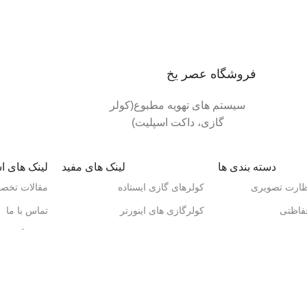
فروشگاه عصر یخ
سیستم های تهویه مطبوع(کولر
گازی، داکت اسپلیت)
دسته بندی ها
لینک های مفید
لینک های ا
ظارت تصویری
کولرهای گازی ایستاده
مقالات تخص
فاظتی
کولرگازی های اینورتر
تماس با ما
U
داکت اسپلیت اینورتر
فروشگاه ها
دی
داکت اسپلیت On-Off
اسپیکر های گرین
ده
کولر گازی پرتابل