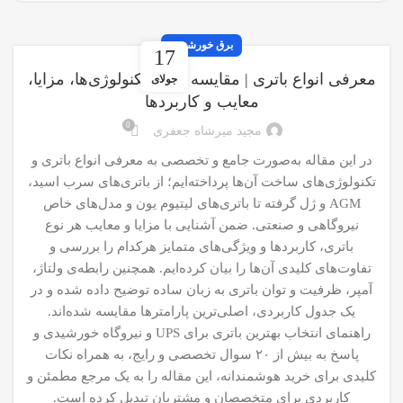
برق خورشیدی
17
معرفی انواع باتری | مقایسه کامل تکنولوژی‌ها، مزایا،
جولای
معایب و کاربردها
0
مجید میرشاه جعفری
در این مقاله به‌صورت جامع و تخصصی به معرفی انواع باتری و
تکنولوژی‌های ساخت آن‌ها پرداخته‌ایم؛ از باتری‌های سرب اسید،
AGM و ژل گرفته تا باتری‌های لیتیوم یون و مدل‌های خاص
نیروگاهی و صنعتی. ضمن آشنایی با مزایا و معایب هر نوع
باتری، کاربردها و ویژگی‌های متمایز هرکدام را بررسی و
تفاوت‌های کلیدی آن‌ها را بیان کرده‌ایم. همچنین رابطه‌ی ولتاژ،
آمپر، ظرفیت و توان باتری به زبان ساده توضیح داده شده و در
یک جدول کاربردی، اصلی‌ترین پارامترها مقایسه شده‌اند.
راهنمای انتخاب بهترین باتری برای UPS و نیروگاه خورشیدی و
پاسخ به بیش از ۲۰ سوال تخصصی و رایج، به همراه نکات
کلیدی برای خرید هوشمندانه، این مقاله را به یک مرجع مطمئن و
کاربردی برای متخصصان و مشتریان تبدیل کرده است.