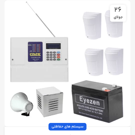
26
جولای
سیستم های حفاظتی