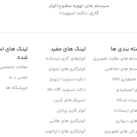
سیستم های تهویه مطبوع(کولر
گازی، داکت اسپلیت)
ه بندی ها
لینک های مفید
لینک های اس
شده
تم های نظارت تصویری
کولرهای گازی ایستاده
مقالات تخصصی
تم های حفاظتی
کولرگازی های اینورتر
تماس با ما
ضطراری UPS
داکت اسپلیت اینورتر
فروشگاه ها
ی خورشیدی
داکت اسپلیت On-Off
یزات شبکه
اسپیکر های گرین
ای ایستاده
کولر گازی پرتابل
های دیواری
کولرگازی های طلایی
ز کن های تصویری
کولرگازی های دایاموند