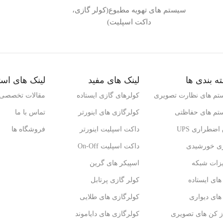
سیستم های تهویه مطبوع(کولر گازی،
داکت اسپلیت)
ه بندی ها
لینک های مفید
لینک های است
تم های نظارت تصویری
کولرهای گازی ایستاده
مقالات تخصصی
تم های حفاظتی
کولرگازی های اینورتر
تماس با ما
اضطراری UPS
داکت اسپلیت اینورتر
فروشگاه ها
ژی خورشیدی
داکت اسپلیت On-Off
یزات شبکه
اسپیکر های گرین
ای ایستاده
کولر گازی پرتابل
ای دیواری
کولرگازی های طلایی
ز کن های تصویری
کولرگازی های دایاموند