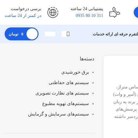
پشتیبانی 24 ساعته
برسی درخواست
311 10 80 0935
در کمتر از 24 ساعت
لتفرم حرفه ای ارائه خدمات
0
تومان
دسته‌ها
برق خورشیدی
سیستم های حفاظتی
ساس متراژ،
سیستم های نظارت تصویری
دول مصرف برق (آمپر و وات)
برند به زبان
سیستم‌های تهویه مطبوع
، پرسش‌های
سیستم‌های سرمایش و گرمایش
دردسر داشته