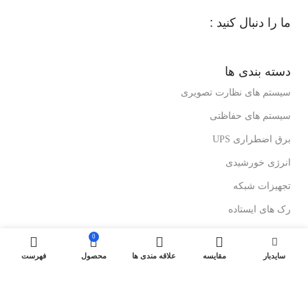
ما را دنبال کنید :
دسته بندی ها
سیستم های نظارت تصویری
سیستم های حفاظتی
برق اضطراری UPS
انرژی خورشیدی
تجهیزات شبکه
رک های ایستاده
رک های دیواری
0
درباز کن های تصویری
سایدبار
مقایسه
علاقه مندی ها
محصول
فهرست
لینک های مفید