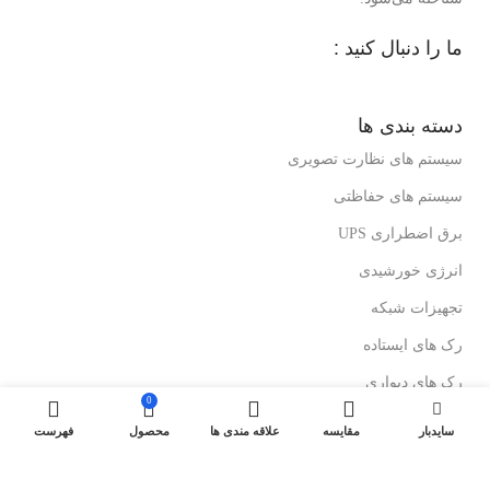
ما را دنبال کنید :
دسته بندی ها
سیستم های نظارت تصویری
سیستم های حفاظتی
برق اضطراری UPS
انرژی خورشیدی
تجهیزات شبکه
رک های ایستاده
رک های دیواری
0
درباز کن های تصویری
سایدبار
مقایسه
علاقه مندی ها
محصول
فهرست
لینک های مفید