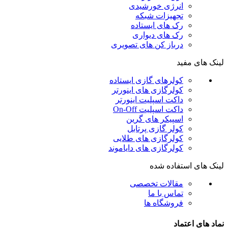
انرژی خورشیدی
تجهیزات شبکه
رک های ایستاده
رک های دیواری
درباز کن های تصویری
لینک های مفید
کولرهای گازی ایستاده
کولرگازی های اینورتر
داکت اسپلیت اینورتر
داکت اسپلیت On-Off
اسپیکر های گرین
کولر گازی پرتابل
کولرگازی های طلایی
کولرگازی های دایاموند
لینک های استفاده شده
مقالات تخصصی
تماس با ما
فروشگاه ها
نماد های اعتماد