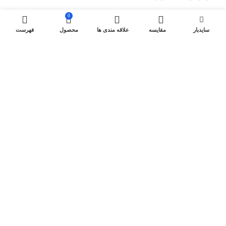
0
لینک های مفید
سایدبار
مقایسه
علاقه مندی ها
محصول
فهرست
کولرهای گازی ایستاده
کولرگازی های اینورتر
داکت اسپلیت اینورتر
داکت اسپلیت On-Off
اسپیکر های گرین
کولر گازی پرتابل
کولرگازی های طلایی
کولرگازی های دایاموند
لینک های استفاده شده
مقالات تخصصی
تماس با ما