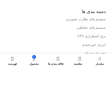
دسته بندی ها
سیستم های نظارت تصویری
سیستم های حفاظتی
برق اضطراری UPS
انرژی خورشیدی
تجهیزات شبکه
0
رک های ایستاده
سایدبار
مقایسه
علاقه مندی ها
محصول
فهرست
رک های دیواری
درباز کن های تصویری
لینک های مفید
کولرهای گازی ایستاده
کولرگازی های اینورتر