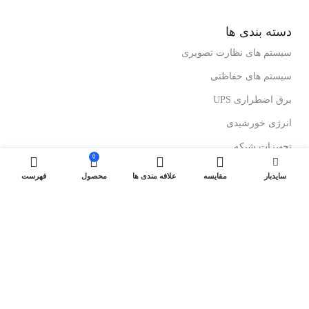
دسته بندی ها
سیستم های نظارت تصویری
سیستم های حفاظتی
برق اضطراری UPS
انرژی خورشیدی
تجهیزات شبکه
0
رک های ایستاده
سایدبار
مقایسه
علاقه مندی ها
محصول
فهرست
رک های دیواری
درباز کن های تصویری
لینک های مفید
کولرهای گازی ایستاده
کولرگازی های اینورتر