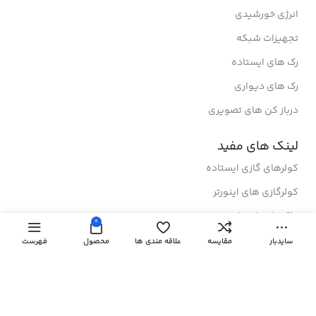
انرژی خورشیدی
تجهیزات شبکه
رک های ایستاده
رک های دیواری
درباز کن های تصویری
لینک های مفید
کولرهای گازی ایستاده
کولرگازی های اینورتر
داکت اسپلیت اینورتر
0
داکت اسپلیت On-Off
سایدبار
مقایسه
علاقه مندی ها
محصول
فهرست
اسپیکر های گرین
کولر گازی پرتابل
کولرگازی های طلایی