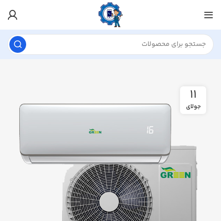
11
جولای