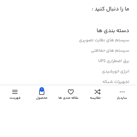
ما را دنبال کنید :
دسته بندی ها
سیستم های نظارت تصویری
سیستم های حفاظتی
برق اضطراری UPS
انرژی خورشیدی
تجهیزات شبکه
0
رک های ایستاده
سایدبار
مقایسه
علاقه مندی ها
محصول
فهرست
رک های دیواری
درباز کن های تصویری
لینک های مفید