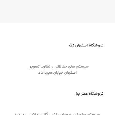
فروشگاه اصفهان تِک
سیستم های حفاظتی و نظارت تصویری
اصفهان خیابان میرداماد
فروشگاه عصر یخ
سیستم های تهویه مطبوع(کولر گازی، داکت اسپلیت)