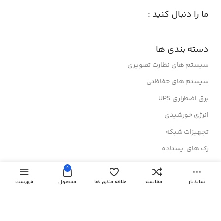
ما را دنبال کنید :
دسته بندی ها
سیستم های نظارت تصویری
سیستم های حفاظتی
برق اضطراری UPS
انرژی خورشیدی
تجهیزات شبکه
رک های ایستاده
رک های دیواری
0
درباز کن های تصویری
سایدبار
مقایسه
علاقه مندی ها
محصول
فهرست
لینک های مفید