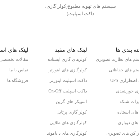
سیستم های تهویه مطبوع(کولر گازی،
داکت اسپلیت)
ه بندی ها
لینک های مفید
لینک های است
تم های نظارت تصویری
کولرهای گازی ایستاده
مقالات تخصصی
تم های حفاظتی
کولرگازی های اینورتر
تماس با ما
اضطراری UPS
داکت اسپلیت اینورتر
فروشگاه ها
ژی خورشیدی
داکت اسپلیت On-Off
یزات شبکه
اسپیکر های گرین
ای ایستاده
کولر گازی پرتابل
ای دیواری
کولرگازی های طلایی
ز کن های تصویری
کولرگازی های دایاموند