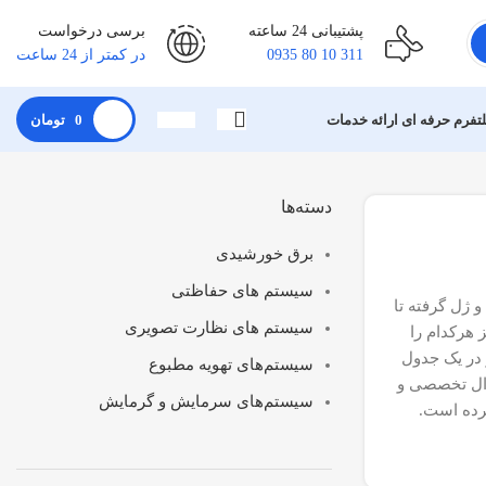
پشتیبانی 24 ساعته
برسی درخواست
311 10 80 0935
در کمتر از 24 ساعت
لتفرم حرفه ای ارائه خدمات
0
تومان
دسته‌ها
برق خورشیدی
سیستم های حفاظتی
در این مقاله به‌صورت جامع و تخصصی به معرفی انواع باتری و تکنولوژی‌های ساخت آن‌ها پرداخته‌ایم؛ از باتری‌های سرب اسید، AGM و ژل گرفته تا
سیستم های نظارت تصویری
 هرکدام را
و در یک جدول
سیستم‌های تهویه مطبوع
یسه شده‌اند. راهنمای انتخاب بهترین باتری برای UPS و نیروگاه خورشیدی و پاسخ به بیش از ۲۰ سوال تخصصی و
سیستم‌های سرمایش و گرمایش
کرده است.