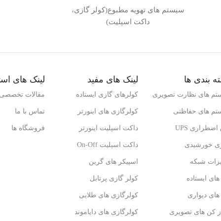
سیستم های تهویه مطبوع(کولر گازی،
داکت اسپلیت)
ه بندی ها
لینک های مفید
لینک های است
تم های نظارت تصویری
کولرهای گازی ایستاده
مقالات تخصصی
تم های حفاظتی
کولرگازی های اینورتر
تماس با ما
اضطراری UPS
داکت اسپلیت اینورتر
فروشگاه ها
ژی خورشیدی
داکت اسپلیت On-Off
یزات شبکه
اسپیکر های گرین
ای ایستاده
کولر گازی پرتابل
ای دیواری
کولرگازی های طلایی
ز کن های تصویری
کولرگازی های دایاموند