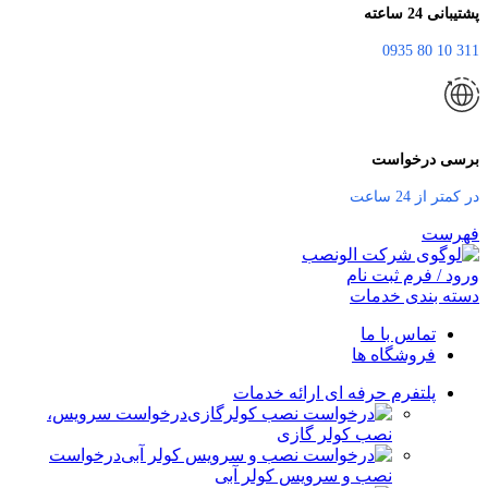
پشتیبانی 24 ساعته
311 10 80 0935
برسی درخواست
در کمتر از 24 ساعت
فهرست
ورود / فرم ثبت نام
دسته بندی خدمات
تماس با ما
فروشگاه ها
پلتفرم حرفه ای ارائه خدمات
درخواست سرویس،
نصب کولر گازی
درخواست
نصب و سرویس کولر آبی