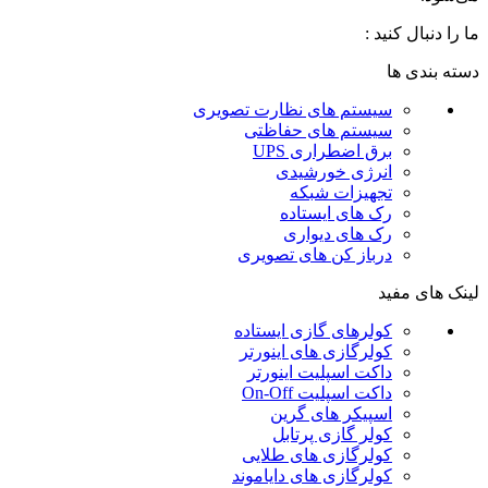
ما را دنبال کنید :
دسته بندی ها
سیستم های نظارت تصویری
سیستم های حفاظتی
برق اضطراری UPS
انرژی خورشیدی
تجهیزات شبکه
رک های ایستاده
رک های دیواری
درباز کن های تصویری
لینک های مفید
کولرهای گازی ایستاده
کولرگازی های اینورتر
داکت اسپلیت اینورتر
داکت اسپلیت On-Off
اسپیکر های گرین
کولر گازی پرتابل
کولرگازی های طلایی
کولرگازی های دایاموند