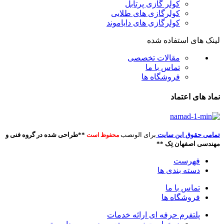
کولر گازی پرتابل
کولرگازی های طلایی
کولرگازی های دایاموند
لینک های استفاده شده
مقالات تخصصی
تماس با ما
فروشگاه ها
نماد های اعتماد
تمامی حقوق این سایت
برای الونصب
**طراحی شده در گروه فنی و
محفوظ است
مهندسی اصفهان تِک **
فهرست
دسته بندی ها
تماس با ما
فروشگاه ها
پلتفرم حرفه ای ارائه خدمات