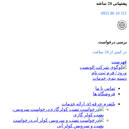
پشتیبانی 24 ساعته
311 10 80 0935
برسی درخواست
در کمتر از 24 ساعت
فهرست
ورود / فرم ثبت نام
دسته بندی خدمات
تماس با ما
فروشگاه ها
پلتفرم حرفه ای ارائه خدمات
درخواست سرویس،
نصب کولر گازی
درخواست
نصب و سرویس کولر آبی