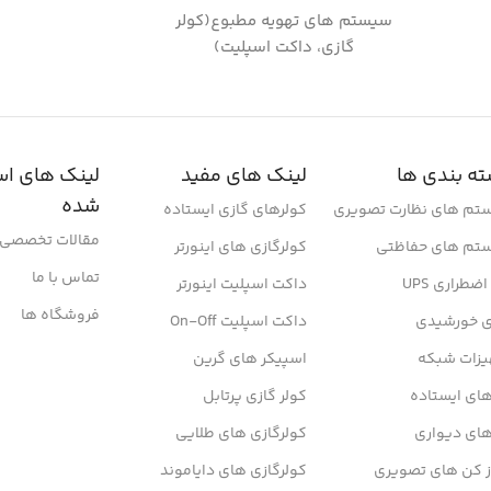
سیستم های تهویه مطبوع(کولر
گازی، داکت اسپلیت)
ه بندی ها
لینک های مفید
لینک های اس
شده
تم های نظارت تصویری
کولرهای گازی ایستاده
مقالات تخصصی
تم های حفاظتی
کولرگازی های اینورتر
تماس با ما
ضطراری UPS
داکت اسپلیت اینورتر
فروشگاه ها
ی خورشیدی
داکت اسپلیت On-Off
یزات شبکه
اسپیکر های گرین
ای ایستاده
کولر گازی پرتابل
های دیواری
کولرگازی های طلایی
ز کن های تصویری
کولرگازی های دایاموند