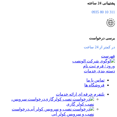
پشتیبانی 24 ساعته
311 10 80 0935
برسی درخواست
در کمتر از 24 ساعت
فهرست
ورود / فرم ثبت نام
دسته بندی خدمات
تماس با ما
فروشگاه ها
پلتفرم حرفه ای ارائه خدمات
درخواست سرویس،
نصب کولر گازی
درخواست
نصب و سرویس کولر آبی