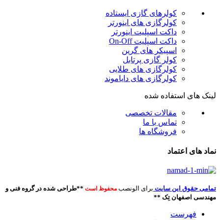
کولرهای گازی ایستاده
کولرگازی های اینورتر
داکت اسپلیت اینورتر
داکت اسپلیت On-Off
اسپیکر های گرین
کولر گازی پرتابل
کولرگازی های طلایی
کولرگازی های دایاموند
لینک های استفاده شده
مقالات تخصصی
تماس با ما
فروشگاه ها
نماد های اعتماد
تمامی حقوق این سایت
برای الونصب
**طراحی شده در گروه فنی و
محفوظ است
مهندسی اصفهان تِک **
فهرست