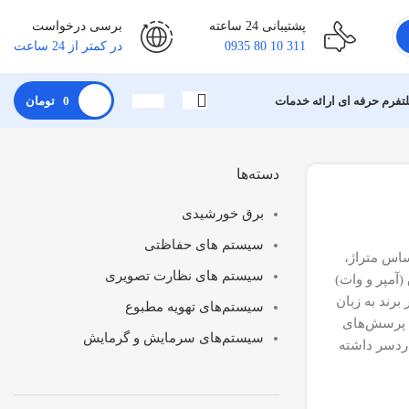
پشتیبانی 24 ساعته
برسی درخواست
311 10 80 0935
در کمتر از 24 ساعت
لتفرم حرفه ای ارائه خدمات
0
تومان
دسته‌ها
برق خورشیدی
سیستم های حفاظتی
ساس متراژ،
سیستم های نظارت تصویری
دول مصرف برق (آمپر و وات)
برند به زبان
سیستم‌های تهویه مطبوع
، پرسش‌های
سیستم‌های سرمایش و گرمایش
دردسر داشته