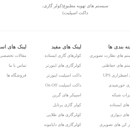
سیستم های تهویه مطبوع(کولر گازی،
داکت اسپلیت)
ه بندی ها
لینک های مفید
لینک های است
تم های نظارت تصویری
کولرهای گازی ایستاده
مقالات تخصصی
تم های حفاظتی
کولرگازی های اینورتر
تماس با ما
اضطراری UPS
داکت اسپلیت اینورتر
فروشگاه ها
ژی خورشیدی
داکت اسپلیت On-Off
یزات شبکه
اسپیکر های گرین
ای ایستاده
کولر گازی پرتابل
ای دیواری
کولرگازی های طلایی
ز کن های تصویری
کولرگازی های دایاموند