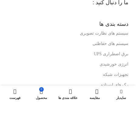
ما را دنبال کنید :
دسته بندی ها
سیستم های نظارت تصویری
سیستم های حفاظتی
برق اضطراری UPS
انرژی خورشیدی
تجهیزات شبکه
رک های ایستاده
0
رک های دیواری
سایدبار
مقایسه
علاقه مندی ها
محصول
فهرست
درباز کن های تصویری
لینک های مفید
کولرهای گازی ایستاده