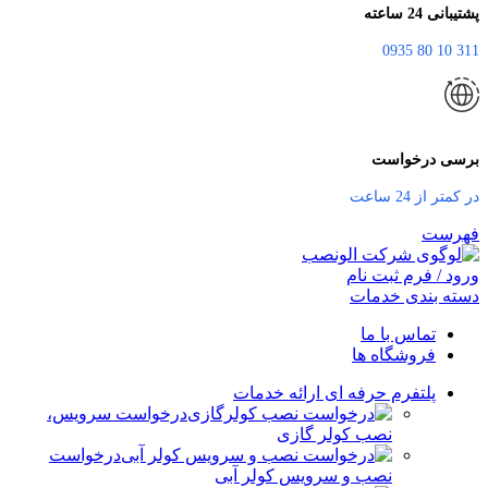
پشتیبانی 24 ساعته
311 10 80 0935
برسی درخواست
در کمتر از 24 ساعت
فهرست
ورود / فرم ثبت نام
دسته بندی خدمات
تماس با ما
فروشگاه ها
پلتفرم حرفه ای ارائه خدمات
درخواست سرویس،
نصب کولر گازی
درخواست
نصب و سرویس کولر آبی