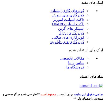
لینک های مفید
کولرهای گازی ایستاده
کولرگازی های اینورتر
داکت اسپلیت اینورتر
داکت اسپلیت On-Off
اسپیکر های گرین
کولر گازی پرتابل
کولرگازی های طلایی
کولرگازی های دایاموند
لینک های استفاده شده
مقالات تخصصی
تماس با ما
فروشگاه ها
نماد های اعتماد
تمامی حقوق این سایت
برای الونصب
**طراحی شده در گروه فنی و
محفوظ است
مهندسی اصفهان تِک **