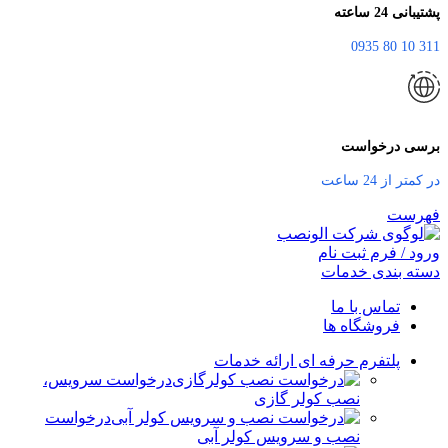
پشتیبانی 24 ساعته
311 10 80 0935
برسی درخواست
در کمتر از 24 ساعت
فهرست
ورود / فرم ثبت نام
دسته بندی خدمات
تماس با ما
فروشگاه ها
پلتفرم حرفه ای ارائه خدمات
درخواست سرویس،
نصب کولر گازی
درخواست
نصب و سرویس کولر آبی