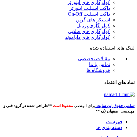
کولرگازی های اینورتر
داکت اسپلیت اینورتر
داکت اسپلیت On-Off
اسپیکر های گرین
کولر گازی پرتابل
کولرگازی های طلایی
کولرگازی های دایاموند
لینک های استفاده شده
مقالات تخصصی
تماس با ما
فروشگاه ها
نماد های اعتماد
تمامی حقوق این سایت
برای الونصب
**طراحی شده در گروه فنی و
محفوظ است
مهندسی اصفهان تِک **
فهرست
دسته بندی ها