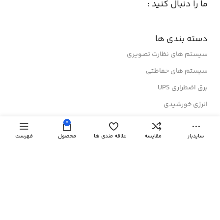
ما را دنبال کنید :
دسته بندی ها
سیستم های نظارت تصویری
سیستم های حفاظتی
برق اضطراری UPS
انرژی خورشیدی
تجهیزات شبکه
0
سایدبار
مقایسه
علاقه مندی ها
محصول
فهرست
رک های ایستاده
رک های دیواری
درباز کن های تصویری
لینک های مفید
کولرهای گازی ایستاده