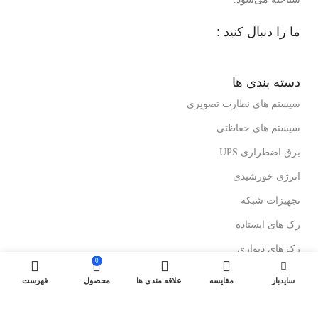
ما را دنبال کنید :
دسته بندی ها
سیستم های نظارت تصویری
سیستم های حفاظتی
برق اضطراری UPS
انرژی خورشیدی
تجهیزات شبکه
رک های ایستاده
رک های دیواری
0
درباز کن های تصویری
سایدبار
مقایسه
علاقه مندی ها
محصول
فهرست
لینک های مفید