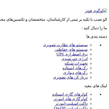
الو نصب با تکیه بر تیمی از کارشناسان، متخصصان و تکنسین‌های مجرب که هرکدام بین ۱ تا ۱۲ سال تجربه حرفه‌ای دارند، به عنوان یکی از باسابقه‌ترین مجمو
ما را دنبال کنید :
دسته بندی ها
سیستم های نظارت تصویری
سیستم های حفاظتی
برق اضطراری UPS
انرژی خورشیدی
تجهیزات شبکه
رک های ایستاده
رک های دیواری
درباز کن های تصویری
لینک های مفید
کولرهای گازی ایستاده
کولرگازی های اینورتر
داکت اسپلیت اینورتر
داکت اسپلیت On-Off