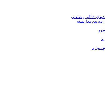
شیدی خانگی و صنعتی
وربین مداربسته
درو
زی
 دیواری