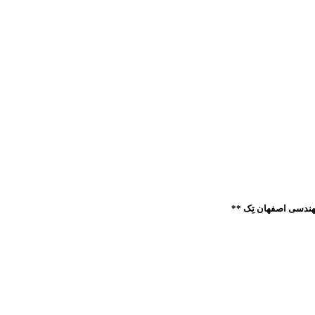
ندسی اصفهان تِک **