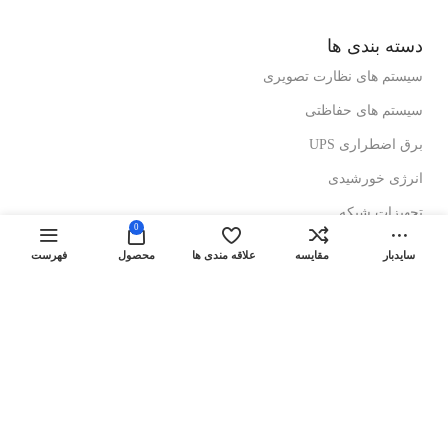
دسته بندی ها
سیستم های نظارت تصویری
سیستم های حفاظتی
برق اضطراری UPS
انرژی خورشیدی
تجهیزات شبکه
0
رک های ایستاده
سایدبار
مقایسه
علاقه مندی ها
محصول
فهرست
رک های دیواری
درباز کن های تصویری
لینک های مفید
کولرهای گازی ایستاده
کولرگازی های اینورتر