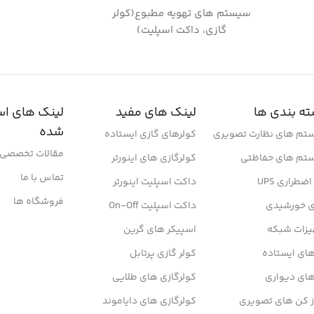
سیستم های تهویه مطبوع(کولر
گازی، داکت اسپلیت)
ه بندی ها
لینک های مفید
لینک های اس
شده
تم های نظارت تصویری
کولرهای گازی ایستاده
مقالات تخصصی
تم های حفاظتی
کولرگازی های اینورتر
تماس با ما
ضطراری UPS
داکت اسپلیت اینورتر
فروشگاه ها
ی خورشیدی
داکت اسپلیت On-Off
یزات شبکه
اسپیکر های گرین
ای ایستاده
کولر گازی پرتابل
های دیواری
کولرگازی های طلایی
ز کن های تصویری
کولرگازی های دایاموند