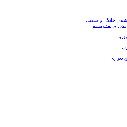
شیدی خانگی و صنعتی
وربین مداربسته
درو
زی
 دیواری