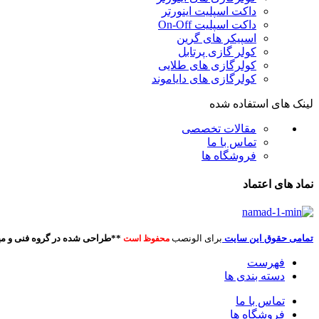
داکت اسپلیت اینورتر
داکت اسپلیت On-Off
اسپیکر های گرین
کولر گازی پرتابل
کولرگازی های طلایی
کولرگازی های دایاموند
لینک های استفاده شده
مقالات تخصصی
تماس با ما
فروشگاه ها
نماد های اعتماد
تمامی حقوق این سایت
برای الونصب
**طراحی شده در گروه فنی و مه
محفوظ است
فهرست
دسته بندی ها
تماس با ما
فروشگاه ها