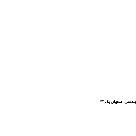
ندسی اصفهان تِک **