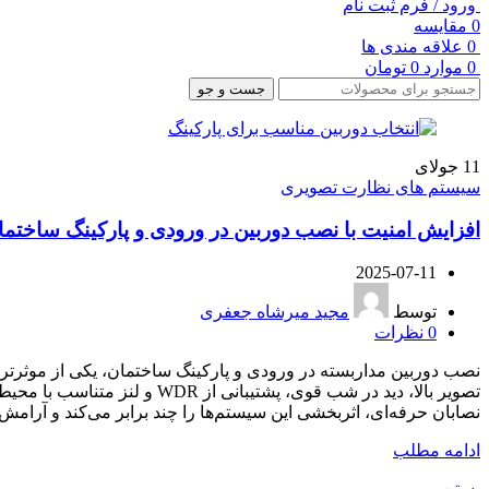
ورود / فرم ثبت نام
0
مقایسه
0
علاقه مندی ها
0
موارد
0
تومان
جست و جو
11
جولای
سیستم های نظارت تصویری
افزایش امنیت با نصب دوربین در ورودی و پارکینگ ساختما
2025-07-11
توسط
مجید میرشاه جعفری
0
نظرات
نصب دوربین مداربسته در ورودی و پارکینگ ساختمان، یکی از موثرتر
تصویر بالا، دید در شب قوی،
نصابان حرفه‌ای، اثربخشی این سیستم‌ها را چند برابر می‌کند و آرام
ادامه مطلب
بستن