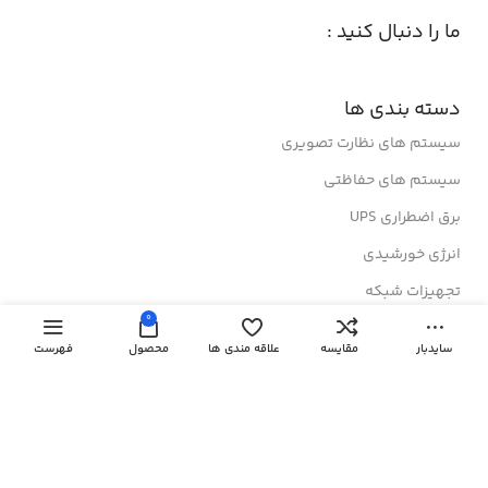
ما را دنبال کنید :
دسته بندی ها
سیستم های نظارت تصویری
سیستم های حفاظتی
برق اضطراری UPS
انرژی خورشیدی
تجهیزات شبکه
0
رک های ایستاده
سایدبار
مقایسه
علاقه مندی ها
محصول
فهرست
رک های دیواری
درباز کن های تصویری
لینک های مفید