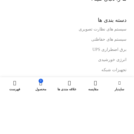
دسته بندی ها
سیستم های نظارت تصویری
سیستم های حفاظتی
برق اضطراری UPS
انرژی خورشیدی
تجهیزات شبکه
رک های ایستاده
0
سایدبار
مقایسه
علاقه مندی ها
محصول
فهرست
رک های دیواری
درباز کن های تصویری
لینک های مفید
کولرهای گازی ایستاده