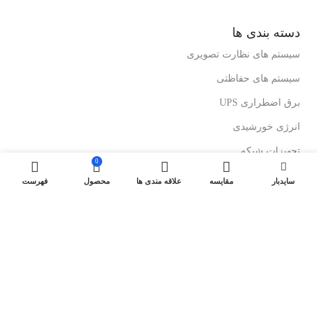
دسته بندی ها
سیستم های نظارت تصویری
سیستم های حفاظتی
برق اضطراری UPS
انرژی خورشیدی
تجهیزات شبکه
0
رک های ایستاده
سایدبار
مقایسه
علاقه مندی ها
محصول
فهرست
رک های دیواری
درباز کن های تصویری
لینک های مفید
کولرهای گازی ایستاده
کولرگازی های اینورتر