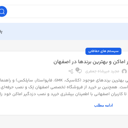
پل
سیستم های حفاظتی
 اماکن و بهترین برندها در اصفهان
0
مجید میرشاه جعفری
در این مقاله به بررسی کامل انواع دزدگیر اماکن، معرفی بهترین برندهای موجود (کلاسیک، GMK، فایواس
ست. همچنین بر خرید از فروشگاه تخصصی اصفهان تِک و نصب حرفه‌ای 
 کاربران اصفهانی با اطمینان بیشتری خرید و نصب دزدگیر اماکن خود را
ادامه مطلب