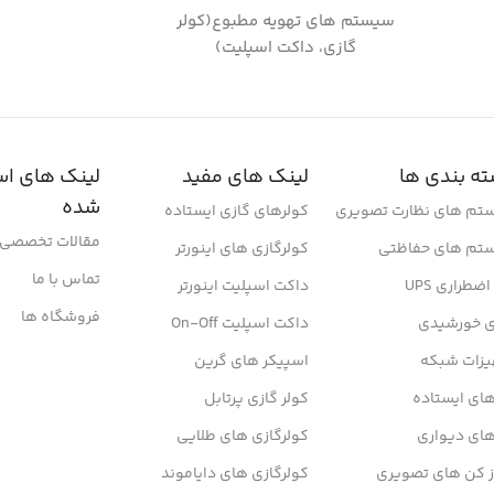
سیستم های تهویه مطبوع(کولر
گازی، داکت اسپلیت)
ه بندی ها
لینک های مفید
لینک های اس
شده
تم های نظارت تصویری
کولرهای گازی ایستاده
مقالات تخصصی
تم های حفاظتی
کولرگازی های اینورتر
تماس با ما
ضطراری UPS
داکت اسپلیت اینورتر
فروشگاه ها
ی خورشیدی
داکت اسپلیت On-Off
یزات شبکه
اسپیکر های گرین
ای ایستاده
کولر گازی پرتابل
های دیواری
کولرگازی های طلایی
ز کن های تصویری
کولرگازی های دایاموند