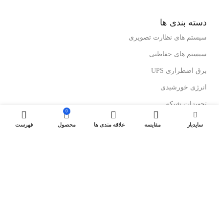
دسته بندی ها
سیستم های نظارت تصویری
سیستم های حفاظتی
برق اضطراری UPS
انرژی خورشیدی
تجهیزات شبکه
0
رک های ایستاده
سایدبار
مقایسه
علاقه مندی ها
محصول
فهرست
رک های دیواری
درباز کن های تصویری
لینک های مفید
کولرهای گازی ایستاده
کولرگازی های اینورتر