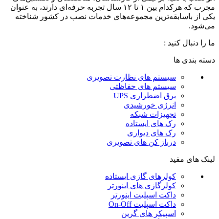
مجرب که هرکدام بین ۱ تا ۱۲ سال تجربه حرفه‌ای دارند، به عنوان
یکی از باسابقه‌ترین مجموعه‌های خدمات نصب در کشور شناخته
می‌شود.
ما را دنبال کنید :
دسته بندی ها
سیستم های نظارت تصویری
سیستم های حفاظتی
برق اضطراری UPS
انرژی خورشیدی
تجهیزات شبکه
رک های ایستاده
رک های دیواری
درباز کن های تصویری
لینک های مفید
کولرهای گازی ایستاده
کولرگازی های اینورتر
داکت اسپلیت اینورتر
داکت اسپلیت On-Off
اسپیکر های گرین