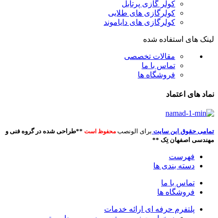
کولر گازی پرتابل
کولرگازی های طلایی
کولرگازی های دایاموند
لینک های استفاده شده
مقالات تخصصی
تماس با ما
فروشگاه ها
نماد های اعتماد
تمامی حقوق این سایت
برای الونصب
**طراحی شده در گروه فنی و
محفوظ است
مهندسی اصفهان تِک **
فهرست
دسته بندی ها
تماس با ما
فروشگاه ها
پلتفرم حرفه ای ارائه خدمات