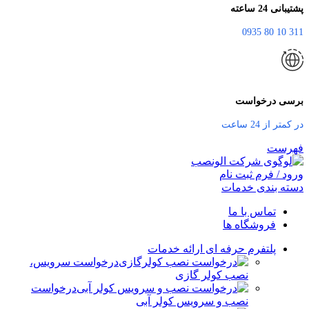
پشتیبانی 24 ساعته
311 10 80 0935
برسی درخواست
در کمتر از 24 ساعت
فهرست
ورود / فرم ثبت نام
دسته بندی خدمات
تماس با ما
فروشگاه ها
پلتفرم حرفه ای ارائه خدمات
درخواست سرویس،
نصب کولر گازی
درخواست
نصب و سرویس کولر آبی