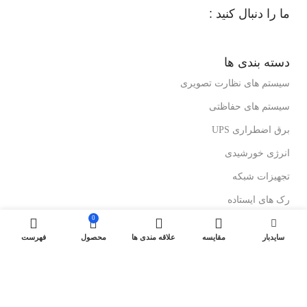
ما را دنبال کنید :
دسته بندی ها
سیستم های نظارت تصویری
سیستم های حفاظتی
برق اضطراری UPS
انرژی خورشیدی
تجهیزات شبکه
رک های ایستاده
0
رک های دیواری
سایدبار
مقایسه
علاقه مندی ها
محصول
فهرست
درباز کن های تصویری
لینک های مفید
کولرهای گازی ایستاده