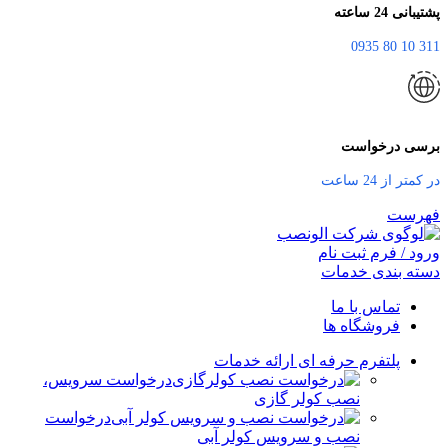
پشتیبانی 24 ساعته
311 10 80 0935
برسی درخواست
در کمتر از 24 ساعت
فهرست
ورود / فرم ثبت نام
دسته بندی خدمات
تماس با ما
فروشگاه ها
پلتفرم حرفه ای ارائه خدمات
درخواست سرویس،
نصب کولر گازی
درخواست
نصب و سرویس کولر آبی