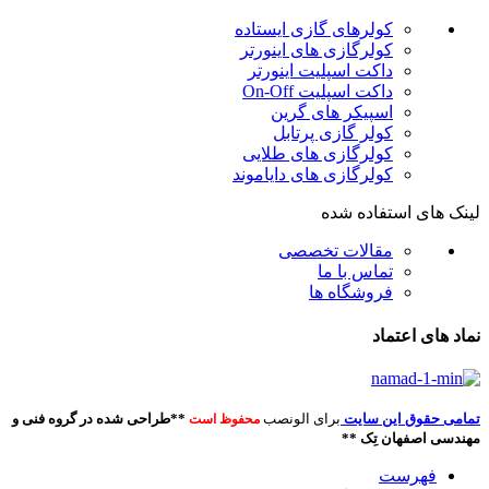
کولرهای گازی ایستاده
کولرگازی های اینورتر
داکت اسپلیت اینورتر
داکت اسپلیت On-Off
اسپیکر های گرین
کولر گازی پرتابل
کولرگازی های طلایی
کولرگازی های دایاموند
لینک های استفاده شده
مقالات تخصصی
تماس با ما
فروشگاه ها
نماد های اعتماد
تمامی حقوق این سایت
برای الونصب
**طراحی شده در گروه فنی و
محفوظ است
مهندسی اصفهان تِک **
فهرست