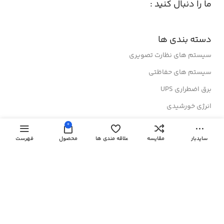
ما را دنبال کنید :
دسته بندی ها
سیستم های نظارت تصویری
سیستم های حفاظتی
برق اضطراری UPS
انرژی خورشیدی
تجهیزات شبکه
0
سایدبار
مقایسه
علاقه مندی ها
محصول
فهرست
رک های ایستاده
رک های دیواری
درباز کن های تصویری
لینک های مفید
کولرهای گازی ایستاده