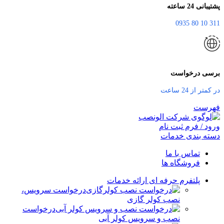
پشتیبانی 24 ساعته
311 10 80 0935
برسی درخواست
در کمتر از 24 ساعت
فهرست
ورود / فرم ثبت نام
دسته بندی خدمات
تماس با ما
فروشگاه ها
پلتفرم حرفه ای ارائه خدمات
درخواست سرویس،
نصب کولر گازی
درخواست
نصب و سرویس کولر آبی