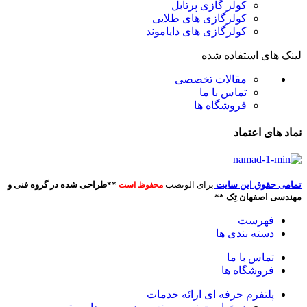
کولر گازی پرتابل
کولرگازی های طلایی
کولرگازی های دایاموند
لینک های استفاده شده
مقالات تخصصی
تماس با ما
فروشگاه ها
نماد های اعتماد
تمامی حقوق این سایت
برای الونصب
**طراحی شده در گروه فنی و
محفوظ است
مهندسی اصفهان تِک **
فهرست
دسته بندی ها
تماس با ما
فروشگاه ها
پلتفرم حرفه ای ارائه خدمات