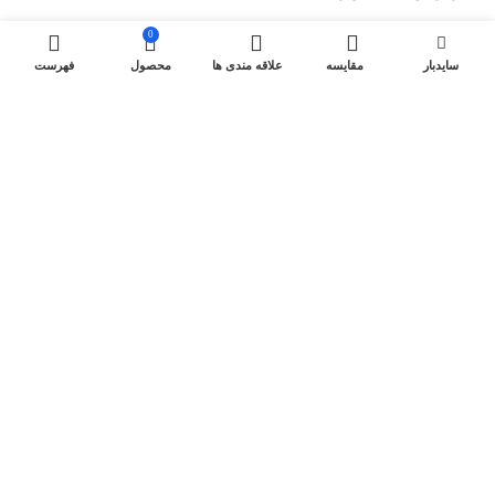
0
لینک های مفید
سایدبار
مقایسه
علاقه مندی ها
محصول
فهرست
کولرهای گازی ایستاده
کولرگازی های اینورتر
داکت اسپلیت اینورتر
داکت اسپلیت On-Off
اسپیکر های گرین
کولر گازی پرتابل
کولرگازی های طلایی
کولرگازی های دایاموند
لینک های استفاده شده
مقالات تخصصی
تماس با ما