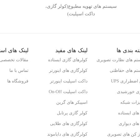
سیستم های تهویه مطبوع(کولر گازی،
داکت اسپلیت)
ه بندی ها
لینک های مفید
لینک های است
تم های نظارت تصویری
کولرهای گازی ایستاده
مقالات تخصصی
تم های حفاظتی
کولرگازی های اینورتر
تماس با ما
اضطراری UPS
داکت اسپلیت اینورتر
فروشگاه ها
ژی خورشیدی
داکت اسپلیت On-Off
یزات شبکه
اسپیکر های گرین
ای ایستاده
کولر گازی پرتابل
ای دیواری
کولرگازی های طلایی
ز کن های تصویری
کولرگازی های دایاموند