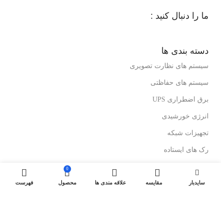
ما را دنبال کنید :
دسته بندی ها
سیستم های نظارت تصویری
سیستم های حفاظتی
برق اضطراری UPS
انرژی خورشیدی
تجهیزات شبکه
رک های ایستاده
رک های دیواری
0
سایدبار
مقایسه
علاقه مندی ها
محصول
فهرست
درباز کن های تصویری
لینک های مفید