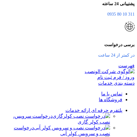
پشتیبانی 24 ساعته
311 10 80 0935
برسی درخواست
در کمتر از 24 ساعت
فهرست
ورود / فرم ثبت نام
دسته بندی خدمات
تماس با ما
فروشگاه ها
پلتفرم حرفه ای ارائه خدمات
درخواست سرویس،
نصب کولر گازی
درخواست
نصب و سرویس کولر آبی