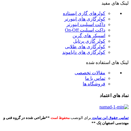
لینک های مفید
کولرهای گازی ایستاده
کولرگازی های اینورتر
داکت اسپلیت اینورتر
داکت اسپلیت On-Off
اسپیکر های گرین
کولر گازی پرتابل
کولرگازی های طلایی
کولرگازی های دایاموند
لینک های استفاده شده
مقالات تخصصی
تماس با ما
فروشگاه ها
نماد های اعتماد
تمامی حقوق این سایت
برای الونصب
**طراحی شده در گروه فنی و
محفوظ است
مهندسی اصفهان تِک **