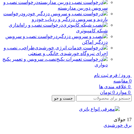
درخواست نصب و
سرویس دوربین مداربسته
درخواست
بازدید و سرویس دزدگیر و ردیاب خودرو
درخواست نصب و راه‌اندازی
شبکه کامپیوتری
درخواست نصب و سرویس
دزدگیر اماکن
طراحی، نصب و
اجرای نیروگاه خورشیدی خانگی و صنعتی
نصب، سرویس و تعمیر پکیج
دیواری
ورود / فرم ثبت نام
0
مقایسه
0
علاقه مندی ها
0
موارد
0
تومان
جست و جو
17
جولای
برق خورشیدی