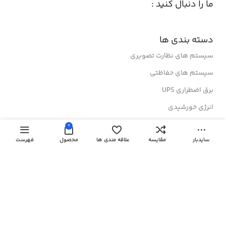
ما را دنبال کنید :
دسته بندی ها
سیستم های نظارت تصویری
سیستم های حفاظتی
برق اضطراری UPS
انرژی خورشیدی
تجهیزات شبکه
0
سایدبار
مقایسه
علاقه مندی ها
محصول
فهرست
رک های ایستاده
رک های دیواری
درباز کن های تصویری
لینک های مفید
کولرهای گازی ایستاده