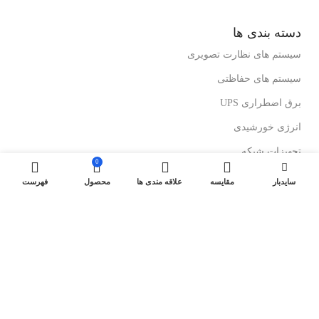
دسته بندی ها
سیستم های نظارت تصویری
سیستم های حفاظتی
برق اضطراری UPS
انرژی خورشیدی
تجهیزات شبکه
0
رک های ایستاده
سایدبار
مقایسه
علاقه مندی ها
محصول
فهرست
رک های دیواری
درباز کن های تصویری
لینک های مفید
کولرهای گازی ایستاده
کولرگازی های اینورتر