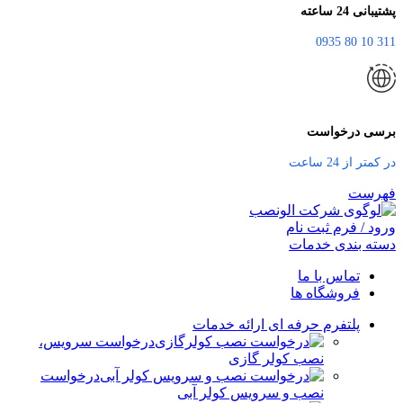
پشتیبانی 24 ساعته
311 10 80 0935
برسی درخواست
در کمتر از 24 ساعت
فهرست
ورود / فرم ثبت نام
دسته بندی خدمات
تماس با ما
فروشگاه ها
پلتفرم حرفه ای ارائه خدمات
درخواست سرویس،
نصب کولر گازی
درخواست
نصب و سرویس کولر آبی