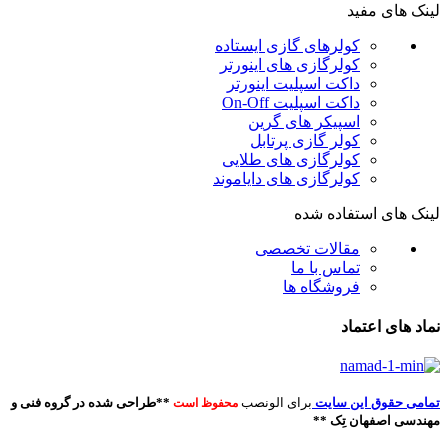
لینک های مفید
کولرهای گازی ایستاده
کولرگازی های اینورتر
داکت اسپلیت اینورتر
داکت اسپلیت On-Off
اسپیکر های گرین
کولر گازی پرتابل
کولرگازی های طلایی
کولرگازی های دایاموند
لینک های استفاده شده
مقالات تخصصی
تماس با ما
فروشگاه ها
نماد های اعتماد
تمامی حقوق این سایت
برای الونصب
**طراحی شده در گروه فنی و
محفوظ است
مهندسی اصفهان تِک **